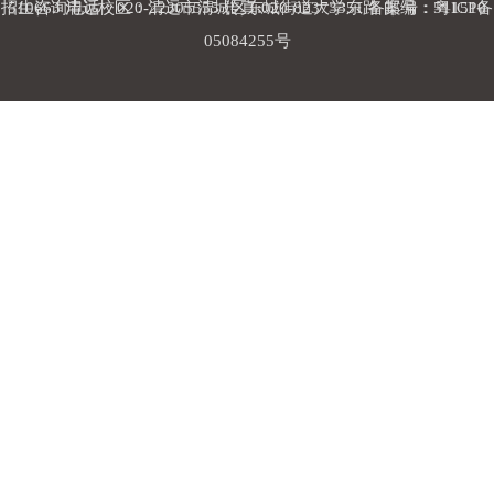
招生咨询电话：020-22305555 传真:020-82373351
510663 清远校区：清远市清城区东城街道大学东路 邮编：511510
备案号：粤ICP备
05084255号